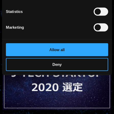
Statistics
2021.01.20
NEWS
当社CEOの浅川純がMITテクノロジーレビュー［日本版］主
催のアワード「Innovators Under 35...
Marketing
Allow all
Deny