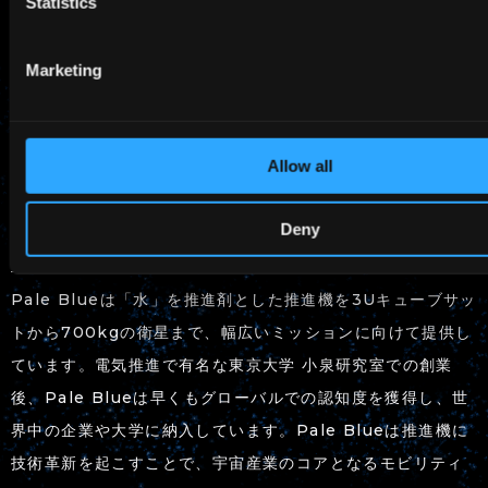
Statistics
問い合わせ
Marketing
Pale Blue
contact@pale-blue.co.jp
Allow all
Deny
Pale Blueについて
Pale Blueは「水」を推進剤とした推進機を3Uキューブサッ
トから700kgの衛星まで、幅広いミッションに向けて提供し
ています。電気推進で有名な東京大学 小泉研究室での創業
後、Pale Blueは早くもグローバルでの認知度を獲得し、世
界中の企業や大学に納入しています。Pale Blueは推進機に
技術革新を起こすことで、宇宙産業のコアとなるモビリティ