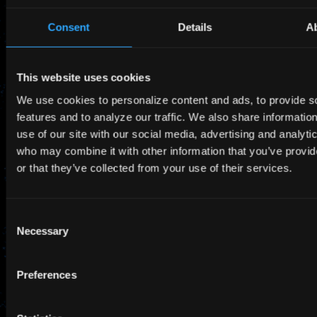
Consent
Details
A
This website uses cookies
PBR-20
We use cookies to personalize content and ads, to provide s
features and to analyze our traffic. We also share informatio
現在、Pale Blueの水蒸気式推進機は超小型衛星や小型衛星
use of our site with our social media, advertising and analyti
など幅広くサポートできるよう、PBR-10、PBR-20、
who may combine it with other information that you’ve provi
or that they’ve collected from your use of their services.
PBR-50の３種類を製品展開しています。これらすべての製
品において既に工業生産が開始されており、注文を受け付け
ています。
Consent
Necessary
Selection
より詳しく知りたい方や他の製品を含むラインナップに興味
がある方は、お気軽に
こちら
までご連絡ください。
Preferences