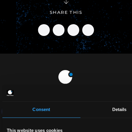
SHARE THIS
Consent
Details
Company
株式会社Pale Blue
〒277-0882
This website uses cookies