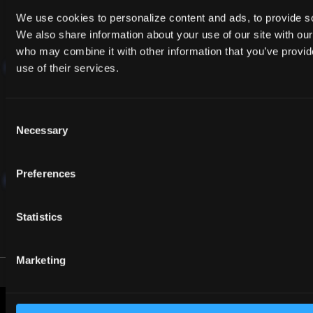
千葉県柏市柏の葉6-6-2
We use cookies to personalize content and ads, to provide soc
三井リンクラボ柏の葉1-101号室
We also share information about your use of our site with our
who may combine it with other information that you’ve provid
Contact
use of their services.
E-mail:
Contact Form
Consent
Necessary
Selection
Preferences
News Letter
Sign up here
Statistics
Marketing
© Pale Blue